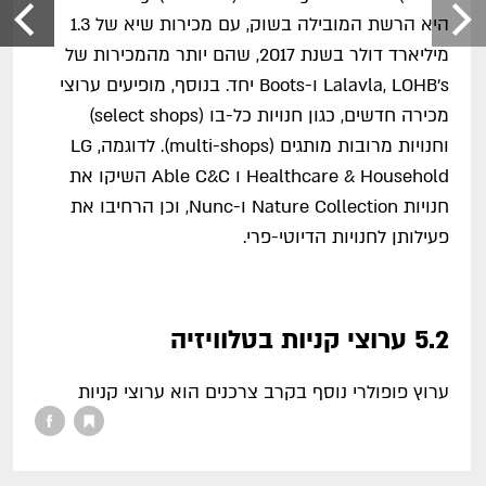
היא הרשת המובילה בשוק, עם מכירות שיא של 1.3
מיליארד דולר בשנת 2017, שהם יותר מהמכירות של
Lalavla, LOHB's ו-Boots יחד. בנוסף, מופיעים ערוצי
מכירה חדשים, כגון חנויות כל-בו (select shops)
וחנויות מרובות מותגים (multi-shops). לדוגמה, LG
Healthcare & Household ו Able C&C השיקו את
חנויות Nature Collection ו-Nunc, וכן הרחיבו את
פעילותן לחנויות הדיוטי-פרי.
5.2 ערוצי קניות בטלוויזיה
ערוץ פופולרי נוסף בקרב צרכנים הוא ערוצי קניות
בטלוויזיה. החברות העיקריות שמשכו לקוחות
באמצעות הטלוויזיה היו CJ O Shopping, Lotte Home
shopping ו-Hyundai Home shopping ואחרות.