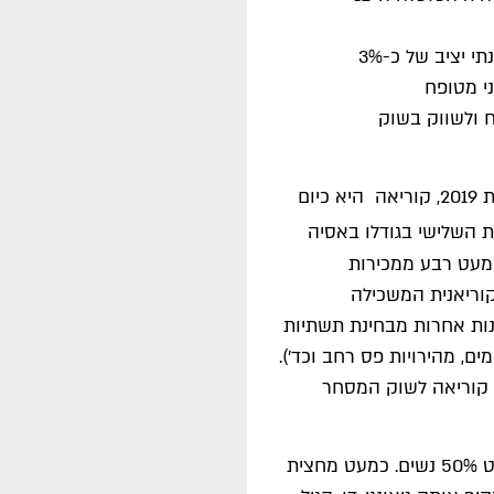
ני מטופח
ח ולשווק בשוק
עם תמ"ג של 1.6 טריליון דולר, ותמ"ג לנפש של 32,000$ בשנת 2019, קוריאה היא כיום
ת השלישי בגודלו באסיה
 B2C מתקדם התופס כמעט רבע ממכירות
קוריאנית המשכילה
נות אחרות מבחינת תשתיות
ם, מהירויות פס רחב וכד').
 קוריאה לשוק המסחר
האוכלוסייה בקוריאה מונה כ-51 מיליון בני אדם, מתוכם כמעט 50% נשים. כמעט מחצית